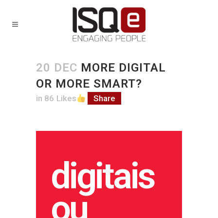
20 DEC
MORE DIGITAL
OR MORE SMART?
in
86
Likes
Share
digitais
ou