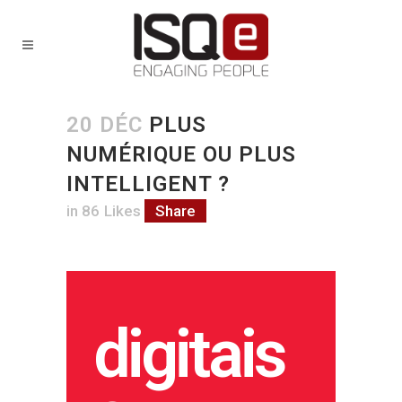
20 DÉC
PLUS
NUMÉRIQUE OU PLUS
INTELLIGENT ?
in
86
Likes
Share
digitais