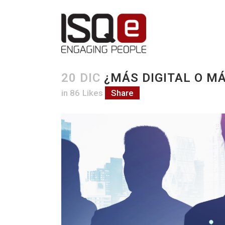
20 DIC
¿MÁS DIGITAL O MÁ
in
86
Likes
Share