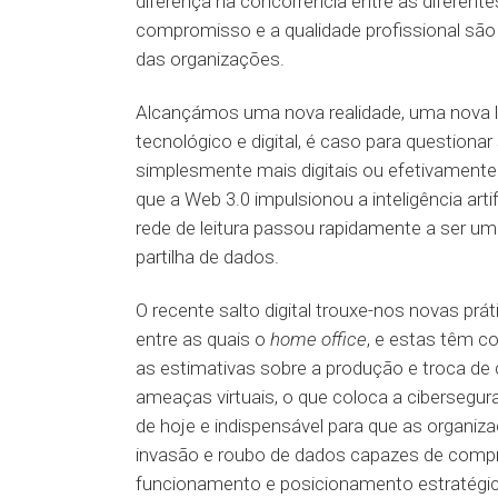
diferença na concorrência entre as diferent
compromisso e a qualidade profissional são
das organizações.
Alcançámos uma nova realidade, uma nova
tecnológico e digital, é caso para question
simplesmente mais digitais ou efetivament
que a Web 3.0 impulsionou a inteligência arti
rede de leitura passou rapidamente a ser um
partilha de dados.
O recente salto digital trouxe-nos novas prát
entre as quais o
home office
, e estas têm co
as estimativas sobre a produção e troca de 
ameaças virtuais, o que coloca a cibersegura
de hoje e indispensável para que as organiz
invasão e roubo de dados capazes de comp
funcionamento e posicionamento estratégic