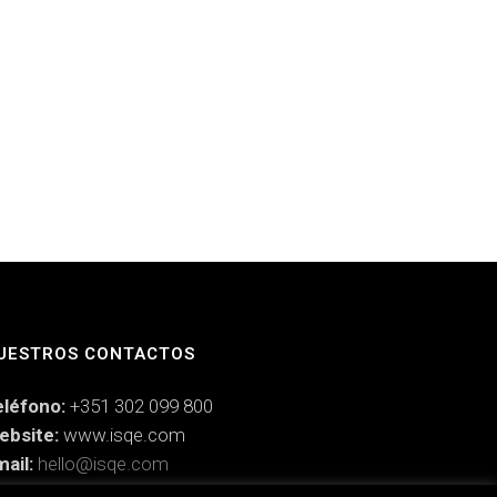
UESTROS CONTACTOS
eléfono:
+351 302 099 800
ebsite:
www.isqe.com
ail:
hello@isqe.com