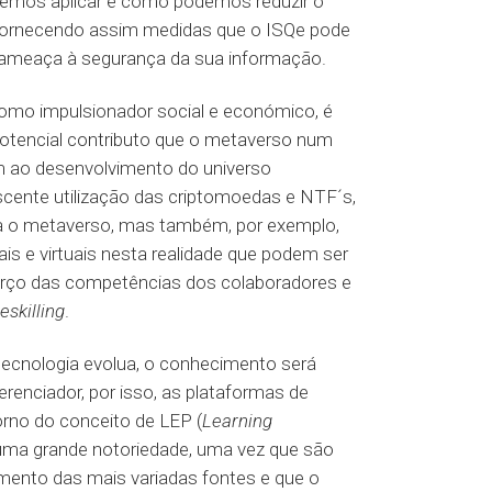
odemos aplicar e como podemos reduzir o
, fornecendo assim medidas que o ISQe pode
r ameaça à segurança da sua informação.
 como impulsionador social e económico, é
potencial contributo que o metaverso num
m ao desenvolvimento do universo
escente utilização das criptomoedas e NTF´s,
a o metaverso, mas também, por exemplo,
eais e virtuais nesta realidade que podem ser
orço das competências dos colaboradores e
reskilling
.
 tecnologia evolua, o conhecimento será
renciador, por isso, as plataformas de
rno do conceito de LEP (
Learning
 uma grande notoriedade, uma vez que são
ento das mais variadas fontes e que o