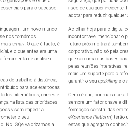
es organizações e onde o
segurança, que políticas p
 essenciais para o sucesso
risco de qualquer incidente
adotar para reduzir qualque
 linguagem, um novo mundo
Ao olhar hoje para o digital
ar se nos tornámos
incontornável mencionar o 
e mais
smart
. O que é facto, é
futuro próximo trará també
ficial, e o que antes era uma
corporativo, não só pela cr
a ferramenta de análise e
que são uma das bases par
pelas reuniões interativas, r
mais um suporte para o ref
icas de trabalho à distância,
garantir o seu
upskilling
e o
ntribuído para acelerar todas
dados cibernéticos, crimes e
Certo é que, por mais que a
nça na lista das prioridades
sempre um fator chave e dife
ações visem impedir a
formação construídas em to
rometer o seu
eXperience Platform
) terão
o. No ISQe valorizamos a
estas que agregam conhecim