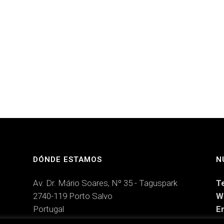
DÓNDE ESTAMOS
N
Av. Dr. Mário Soares, Nº 35 - Taguspark
T
2740-119 Porto Salvo
W
Portugal
Em