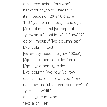
advanced_animations="no"
background_color="#ed1b34"
item_padding="20% 10% 20%
10%"][vc_column_text] tecnologia
[/vc_column_text][vc_separator
type="small" position="left" up="12"
color="#9d0b0f"][vc_column_text]
[/vc_column_text]
[vc_empty_space height="100px"]
[/qode_elements_holder_item]
[/qode_elements_holder]
[/vc_column][/vc_row][vc_row
css_animation="" row_type="row"
use_row_as_full_screen_section="no"
type="full_width"
angled_section="no"
text_align="left"