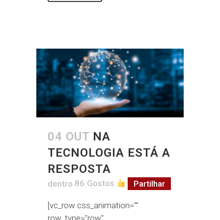
04 OUT
NA
TECNOLOGIA ESTÁ A
RESPOSTA
dentro
86
Gostos
Partilhar
[vc_row css_animation=""
row_type="row"