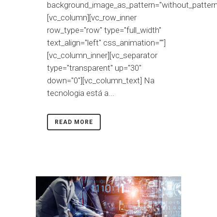
background_image_as_pattern="without_pattern
[vc_column][vc_row_inner
row_type="row" type="full_width"
text_align="left" css_animation=""]
[vc_column_inner][vc_separator
type="transparent" up="30"
down="0"][vc_column_text] Na
tecnologia está a...
READ MORE