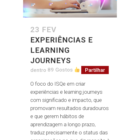
23 FEV
EXPERIÊNCIAS E
LEARNING
JOURNEYS
dentro
89
Gostos
Partilhar
O foco do ISQe em criar
experiências e learning journeys
com significado e impacto, que
promovam resultados duradouros
e que gerem hábitos de
aprendizagem a longo prazo,
traduz precisamente o status das