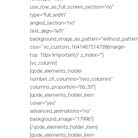
use_row_as_full_screen_section="no"
type="full_width"
angled_section="no"
text_align="left"
background_image_as_pattern="without_pattern
css=".vc_custom_1641467514738{margin-
top: 10px !important;}" z_index=""]
[vc_column]
[qode_elements_holder
number_of_columns="two_columns"
columns_proportion="66_33"]
[qode_elements_holder_item
cover="yes"
advanced_animations="no"
background_image="17996"]
[/qode_elements_holder_item]
[qode_elements_holder_item