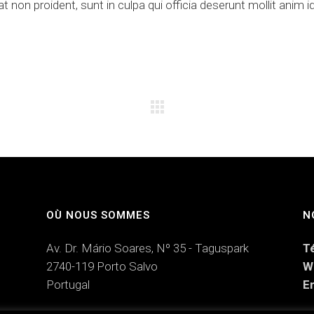
 non proident, sunt in culpa qui officia deserunt mollit anim i
OÙ NOUS SOMMES
N
Av. Dr. Mário Soares, Nº 35 - Taguspark
T
2740-119 Porto Salvo
W
Portugal
Em