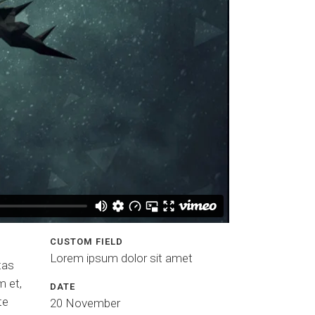
CUSTOM FIELD
Lorem ipsum dolor sit amet
tas
m et,
DATE
te
20 November