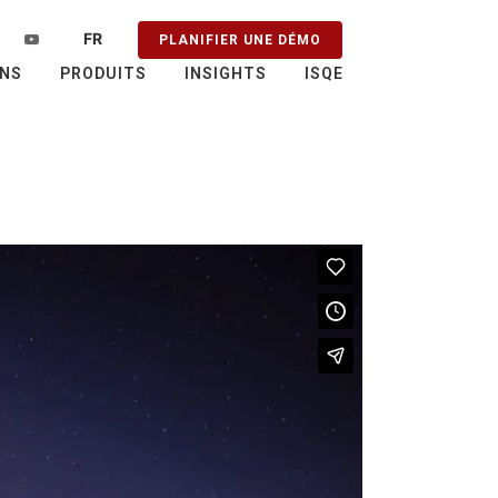
FR
PLANIFIER UNE DÉMO
PT
ONS
PRODUITS
INSIGHTS
ISQE
EN
ES