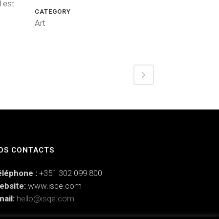
d est
CATEGORY
Art
OS CONTACTS
éléphone :
+351 302 099 800
ebsite:
www.isqe.com
ail:
hello@isqe.com