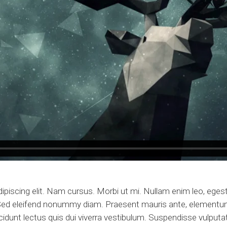
ipiscing elit. Nam cursus. Morbi ut mi. Nullam enim leo, eges
 Sed eleifend nonummy diam. Praesent mauris ante, elementu
cidunt lectus quis dui viverra vestibulum. Suspendisse vulputa