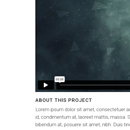
ABOUT THIS PROJECT
Lorem ipsum dolor sit amet, consectetuer ad
id, condimentum at, laoreet mattis, massa.
bibendum at, posuere sit amet, nibh. Duis tin