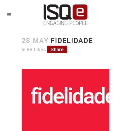
28 MAY
FIDELIDADE
in
88
Likes
Share
fidelidade