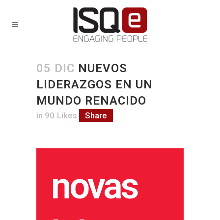
05 DIC
NUEVOS
LIDERAZGOS EN UN
MUNDO RENACIDO
in
90
Likes
Share
novas