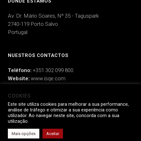
DÓNDE ESTAMOS
Av. Dr. Mário Soares, Nº 35 - Taguspark
2740-119 Porto Salvo
Portugal
NUESTROS CONTACTOS
Teléfono:
+351 302 099 800
Website:
www.isqe.com
Email:
hello@isqe.com
COOKIES
Este site utiliza cookies para melhorar a sua performance,
análise de tráfego e otimizar a sua experiência como
utilizador. Ao navegar neste site, concorda com a sua
ISQe Engaging People © 2025 |
Política de Privacidad
|
Política de
utilização.
Prevención de la Corrupción
|
Manifiesto de Responsabilidad
Mais opções
Aceitar